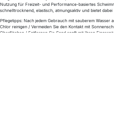
Nutzung für Freizeit- und Performance-basiertes Schwimme
schnelltrocknend, elastisch, atmungsaktiv und bietet dabei
Pflegetipps: Nach jedem Gebrauch mit sauberem Wasser au
Chlor reinigen / Vermeiden Sie den Kontakt mit Sonnensc
Oberflächen / Entfernen Sie Sand sanft mit Ihren Fingernä
C-Infinity-Gewebe sorgt für besondere Farbechtheit u
50+ UV Schutz
Das Material schmiegt sich im Wasser perfekt dem Kör
Schnell trocknend und atmungsaktiv
Formbeständig
Extra Layer im Frontbereich
Normaler Beinausschnitt
Maschinenwäsche 40° C
Alle Prints sind limitiert
Spezifikationen