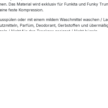
n. Das Material wird exklusiv für Funkita und Funky Trunk
 eine feste Kompression.
sspülen oder mit einem mildem Waschmittel waschen / Las
hutzmitteln, Parfüm, Deodorant, Gerbstoffen und übermäß
geln / Nicht für den Trockner geeignet / Nicht bügeln
nd ist außergewöhnlich chlorbeständig
per an