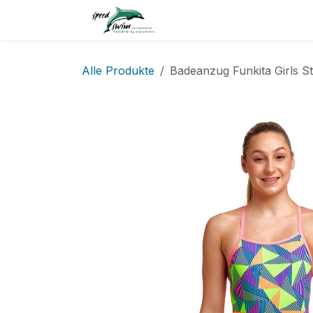
Zum Inhalt springen
Home
Service
Shop
Alle Produkte
Badeanzug Funkita Girls S