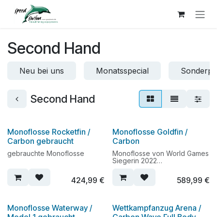
Zum Inhalt springen
Second Hand
Neu bei uns
Monatsspecial
Sonderpr
Second Hand
Monoflosse Rocketfin /
Monoflosse Goldfin /
Carbon gebraucht
Carbon
gebrauchte Monoflosse
Monoflosse von World Games
Siegerin 2022
Johanna Schikora
424,99
€
589,99
€
Monoflosse Waterway /
Wettkampfanzug Arena /