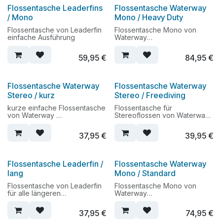
Flossentasche Leaderfins
Flossentasche Waterway
/ Mono
Mono / Heavy Duty
Flossentasche von Leaderfin
Flossentasche Mono von
einfache Ausführung
Waterway
verstärkte und größere
Variante
59,95
€
84,95
€
Flossentasche Waterway
Flossentasche Waterway
Stereo / kurz
Stereo / Freediving
kurze einfache Flossentasche
Flossentasche für
von Waterway
Stereoflossen von Waterway
für Lifesaving- oder
Länge 105cm, Breite 30cm,
Rugbyflossen
Farbe: schwarz
37,95
€
39,95
€
stabile Tasche für bis zu 2
Paar Flossen
Flossentasche Leaderfin /
Flossentasche Waterway
lang
Mono / Standard
Flossentasche von Leaderfin
Flossentasche Mono von
für alle längeren
Waterway
Stereoflossenarten
normale Variante in 5 Farben
37,95
€
74,95
€