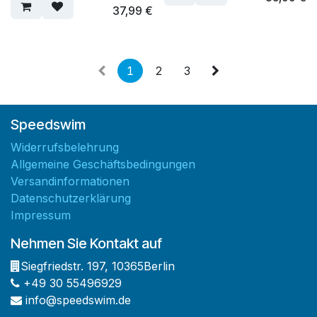
37,99
€
1
2
3
Speedswim
Widerrufsbelehrung
Allgemeine Geschäftsbedingungen
Versandinformationen
Datenschutzerklärung
Impressum
Nehmen Sie Kontakt auf
Siegfriedstr. 197
,
10365
Berlin
+49 30 55496929
info@speedswim.de