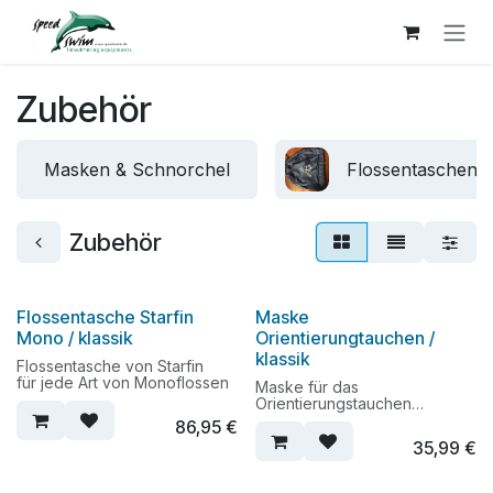
Zum Inhalt springen
Zubehör
Masken & Schnorchel
Flossentaschen
Zubehör
Flossentasche Starfin
Maske
Mono / klassik
Orientierungtauchen /
klassik
Flossentasche von Starfin
für jede Art von Monoflossen
Maske für das
Orientierungstauchen
auch für Finswimming
86,95
€
verwendbar
35,99
€