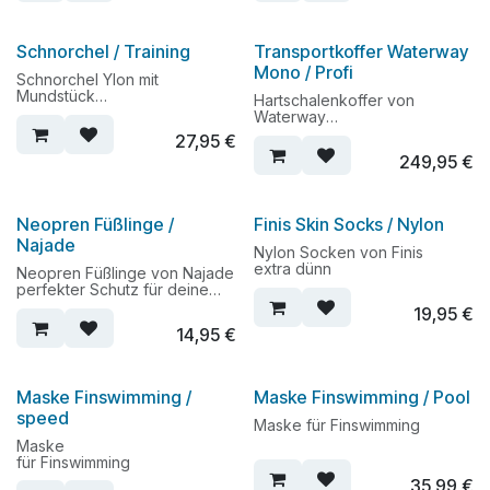
Schnorchel / Training
Transportkoffer Waterway
Mono / Profi
Schnorchel Ylon mit
Mundstück
Hartschalenkoffer von
Trainingsschnorchel
Waterway
wenn es auf große Reise geht
27,95
€
249,95
€
Neopren Füßlinge /
Finis Skin Socks / Nylon
Najade
Nylon Socken von Finis
extra dünn
Neopren Füßlinge von Najade
perfekter Schutz für deine
Füße
19,95
€
14,95
€
Maske Finswimming /
Maske Finswimming / Pool
speed
Maske für Finswimming
Maske
für Finswimming
35,99
€