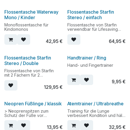
Flossentasche Waterway
Flossentasche Starfin
Mono / Kinder
Stereo / einfach
Monoflossentasche für
Flossentasche von Starfin
Kindomonos
verwendbar für Lifesaving
und Long distance
42,95
€
64,95
€
Flossentasche Starfin
Handtrainer / Ring
Stereo / Double
Hand- und Fingertrainer
Flossentasche von Starfin
mit 2 Fächern für 2
Stereoflossenpaare
9,95
€
für Lifesaving und Long
129,95
€
distance
Neopren Füßlinge / klassik
Atemtrainer / Ultrabreathe
> Neoprenspitzen zum
Training für die Lunge
Schutz der Füße vor
verbessert Kondition und hält
Scheuerstellen
gesund
> festerer Sitz in der Flosse
13,95
€
32,95
€