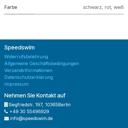
Farbe
schwarz
,
rot
,
weiß
Speedswim
Widerrufsbelehrung
Allgemeine Geschäftsbedingungen
Versandinformationen
Datenschutzerklärung
Impressum
Nehmen Sie Kontakt auf
Siegfriedstr. 197
,
10365
Berlin
+49 30 55496929
info@speedswim.de