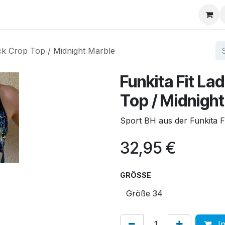
Über uns
FAQ
ack Crop Top / Midnight Marble
Funkita Fit L
Top / Midnigh
Sport BH aus der Funkita Fi
32,95
€
GRÖSSE
In