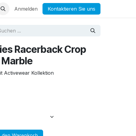
Anmelden
Kontaktieren Sie uns
adies Racerback Crop
t Marble
t Activewear Kollektion
 den Warenkorb