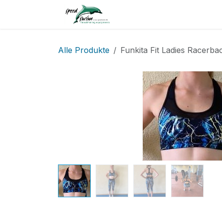
Zum Inhalt springen
Home
Service
Shop
Alle Produkte
Funkita Fit Ladies Racerb