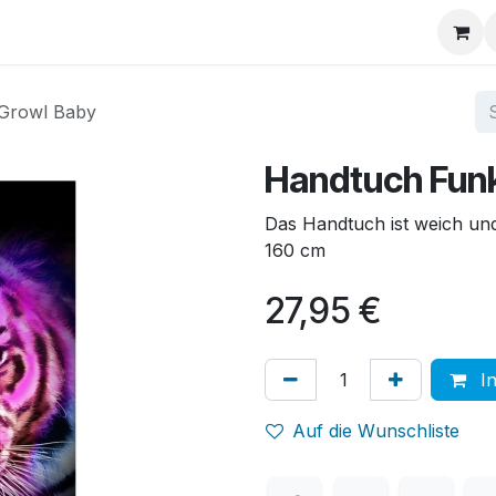
Über uns
FAQ
 Growl Baby
Handtuch Funk
Das Handtuch ist weich un
160 cm
27,95
€
In
Auf die Wunschliste