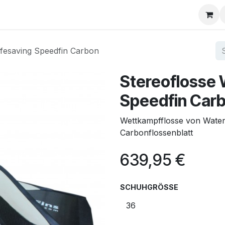
Über uns
FAQ
ifesaving Speedfin Carbon
Stereoflosse 
Speedfin Car
Wettkampfflosse von Waterw
Carbonflossenblatt
639,95
€
SCHUHGRÖSSE