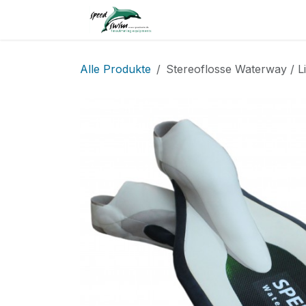
Zum Inhalt springen
Home
Service
Shop
Alle Produkte
Stereoflosse Waterway / L