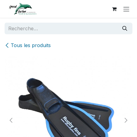
Se rendre au contenu
Tous les produits